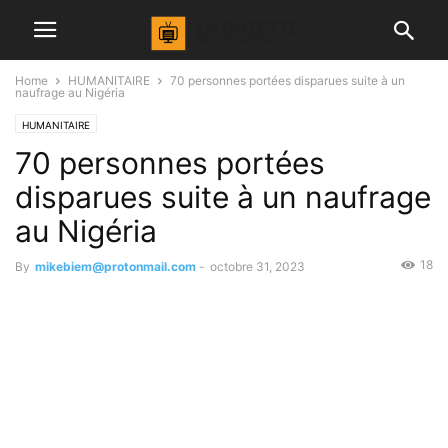
Home
HUMANITAIRE
70 personnes portées disparues suite à un
naufrage au Nigéria
HUMANITAIRE
70 personnes portées
disparues suite à un naufrage
au Nigéria
18
By
mikebiem@protonmail.com
-
octobre 31, 2023