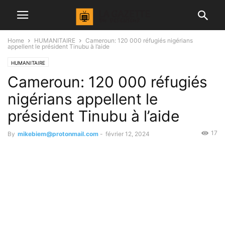
Home
HUMANITAIRE
Cameroun: 120 000 réfugiés nigérians
appellent le président Tinubu à l’aide
HUMANITAIRE
Cameroun: 120 000 réfugiés
nigérians appellent le
président Tinubu à l’aide
17
By
mikebiem@protonmail.com
-
février 12, 2024