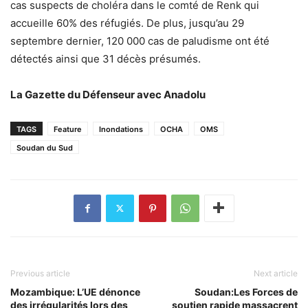
cas suspects de choléra dans le comté de Renk qui
accueille 60% des réfugiés. De plus, jusqu’au 29
septembre dernier, 120 000 cas de paludisme ont été
détectés ainsi que 31 décès présumés.
La Gazette du Défenseur avec Anadolu
TAGS
Feature
Inondations
OCHA
OMS
Soudan du Sud
Previous article
Next article
Mozambique: L’UE dénonce
Soudan:Les Forces de
des irrégularités lors des
soutien rapide massacrent