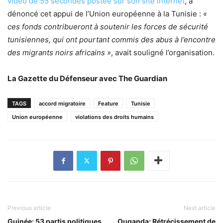
vidéo de 55 secondes postée sur son site internet
, a
dénoncé cet appui de l’Union européenne à la Tunisie :
«
ces fonds contribueront à soutenir les forces de sécurité
tunisiennes, qui ont pourtant commis des abus à l’encontre
des migrants noirs africains »
, avait souligné l’organisation.
La Gazette du Défenseur avec The Guardian
TAGS
accord migratoire
Feature
Tunisie
Union européenne
violations des droits humains
Previous article
Next article
Guinée: 53 partis politiques
Ouganda: Rétrécissement de