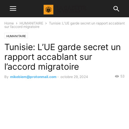
Home
HUMANITAIRE
Tunisie: L’UE garde secret un rapport accablant
sur l’accord migratoire
HUMANITAIRE
Tunisie: L’UE garde secret un
rapport accablant sur
l’accord migratoire
53
By
mikebiem@protonmail.com
-
octobre 29, 2024