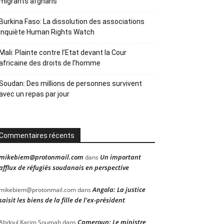
migrants afghans
Burkina Faso: La dissolution des associations
inquiète Human Rights Watch
Mali: Plainte contre l’Etat devant la Cour
africaine des droits de l’homme
Soudan: Des millions de personnes survivent
avec un repas par jour
Commentaires récents
mikebiem@protonmail.com
Un important
dans
afflux de réfugiés soudanais en perspective
Angola: La justice
mikebiem@protonmail.com
dans
saisit les biens de la fille de l’ex-président
Cameroun: Le ministre
Abdoul Karim Soumah
dans