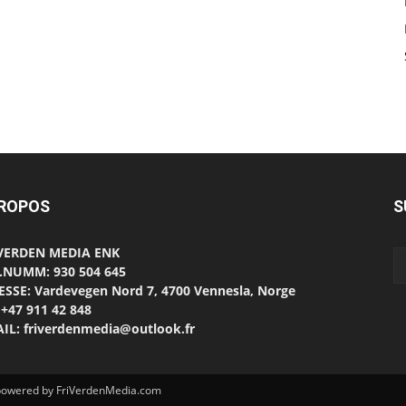
PROPOS
S
 VERDEN MEDIA ENK
.NUMM: 930 504 645
SSE: Vardevegen Nord 7, 4700 Vennesla, Norge
 +47 911 42 848
IL: friverdenmedia@outlook.fr
d powered by FriVerdenMedia.com