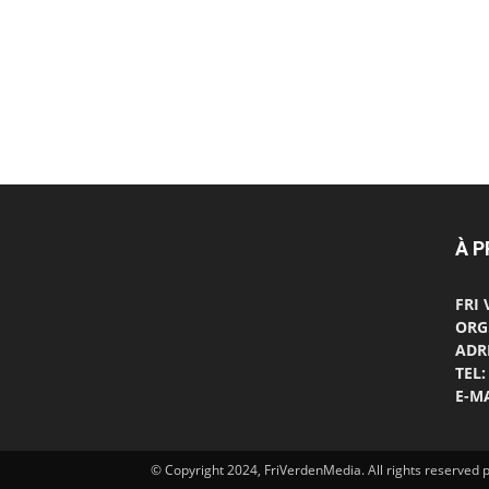
À 
FRI
ORG
ADRE
TEL:
E-MA
© Copyright 2024, FriVerdenMedia. All rights reserve