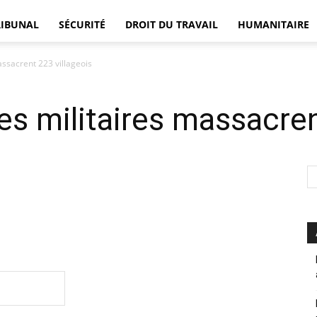
RIBUNAL
SÉCURITÉ
DROIT DU TRAVAIL
HUMANITAIRE
assacrent 223 villageois
DÉFENSEUR
es militaires massacren