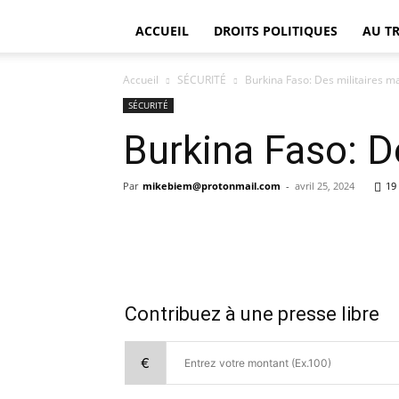
ACCUEIL
DROITS POLITIQUES
AU T
Accueil
SÉCURITÉ
Burkina Faso: Des militaires m
SÉCURITÉ
Burkina Faso: D
Par
mikebiem@protonmail.com
-
avril 25, 2024
19
Contribuez à une presse libre
€