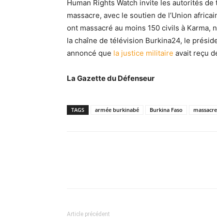
Human Rights Watch invite les autorités de 
massacre, avec le soutien de l’Union africai
ont massacré au moins 150 civils à Karma, 
la chaîne de télévision Burkina24, le préside
annoncé que
la justice militaire
avait reçu d
La Gazette du Défenseur
TAGS
armée burkinabé
Burkina Faso
massacres
Article précédent