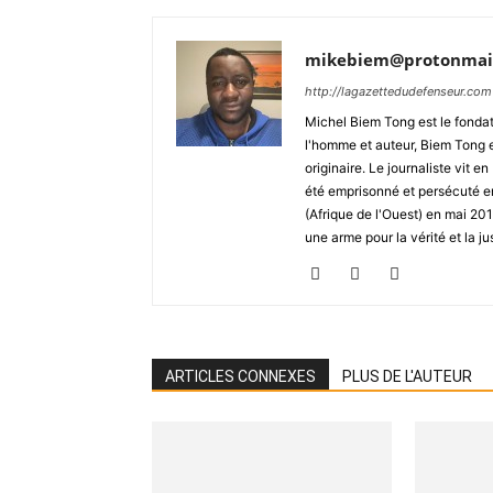
mikebiem@protonmai
http://lagazettedudefenseur.com
Michel Biem Tong est le fondate
l'homme et auteur, Biem Tong e
originaire. Le journaliste vit
été emprisonné et persécuté en 
(Afrique de l'Ouest) en mai 2
une arme pour la vérité et la ju
ARTICLES CONNEXES
PLUS DE L'AUTEUR