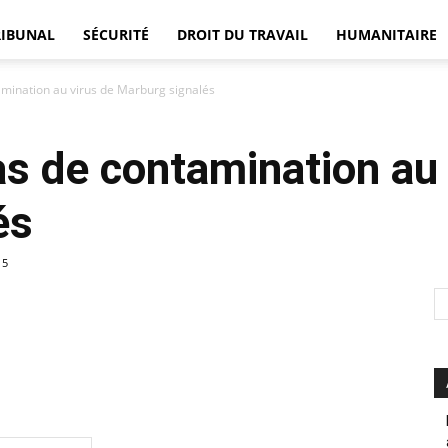
RIBUNAL
SÉCURITÉ
DROIT DU TRAVAIL
HUMANITAIRE
mination au virus de Marburg signalés
DÉFENSEUR
s de contamination au 
és
15