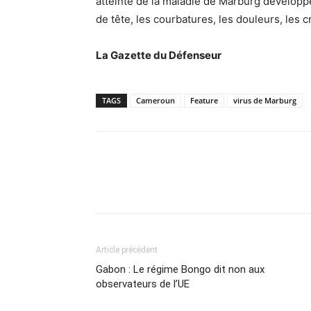
atteinte de la maladie de Marburg dévelop
de tête, les courbatures, les douleurs, les
La Gazette du Défenseur
TAGS
Cameroun
Feature
virus de Marburg
Article précédent
Gabon : Le régime Bongo dit non aux
observateurs de l’UE