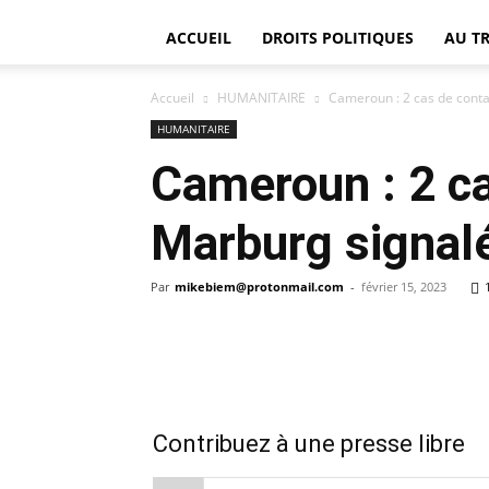
ACCUEIL
DROITS POLITIQUES
AU T
Accueil
HUMANITAIRE
Cameroun : 2 cas de conta
HUMANITAIRE
Cameroun : 2 ca
Marburg signal
Par
mikebiem@protonmail.com
-
février 15, 2023
Contribuez à une presse libre