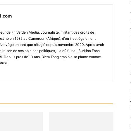
l.com
ur de Fri Verden Media. Journaliste, militant des droits de
st né en 1985 au Cameroun (Afrique), d'où il est également
 en Norvège en tant que réfugié depuis novembre 2020. Après avoir
raison de ses opinions politiques, il a dû fuir au Burkina Faso
019. Depuis près de 10 ans, Biem Tong emploie sa plume comme
stice.