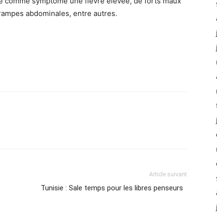
pe comme symptôme une fièvre élevée, de forts maux
 crampes abdominales, entre autres.
Article suivant
Tunisie : Sale temps pour les libres penseurs