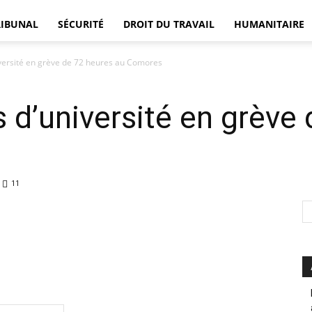
RIBUNAL
SÉCURITÉ
DROIT DU TRAVAIL
HUMANITAIRE
versité en grève de 72 heures au Comores
DÉFENSEUR
 d’université en grève
11