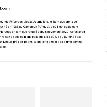
l.com
ur de Fri Verden Media. Journaliste, militant des droits de
st né en 1985 au Cameroun (Afrique), d'où il est également
 en Norvège en tant que réfugié depuis novembre 2020. Après avoir
raison de ses opinions politiques, il a dû fuir au Burkina Faso
019. Depuis près de 10 ans, Biem Tong emploie sa plume comme
stice.