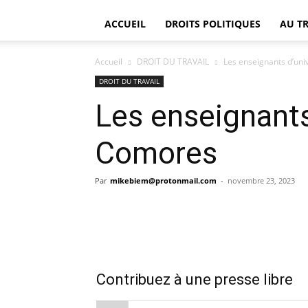
ACCUEIL
DROITS POLITIQUES
AU T
Accueil
DROIT DU TRAVAIL
Les enseignants d’uni
DROIT DU TRAVAIL
Les enseignants
Comores
Par
mikebiem@protonmail.com
-
novembre 23, 2023
Contribuez à une presse libre