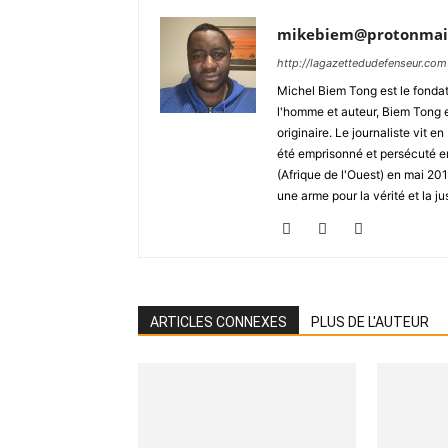
mikebiem@protonmai
http://lagazettedudefenseur.com
Michel Biem Tong est le fondate
l'homme et auteur, Biem Tong e
originaire. Le journaliste vit
été emprisonné et persécuté en 
(Afrique de l'Ouest) en mai 2
une arme pour la vérité et la ju
ARTICLES CONNEXES
PLUS DE L'AUTEUR