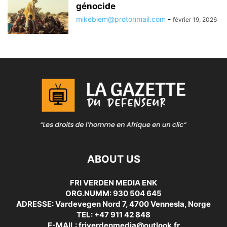
génocide
mikebiem@protonmail.com
-
février 19, 2026
ABOUT US
FRI VERDEN MEDIA ENK
ORG.NUMM: 930 504 645
ADRESSE: Vardevegen Nord 7, 4700 Vennesla, Norge
TEL: +47 911 42 848
E-MAIL: friverdenmedia@outlook.fr