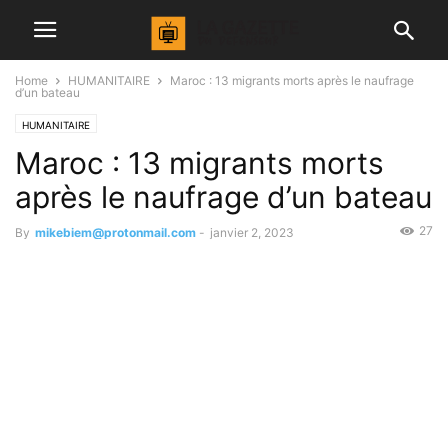
Home
HUMANITAIRE
Maroc : 13 migrants morts après le naufrage
d’un bateau
HUMANITAIRE
Maroc : 13 migrants morts
après le naufrage d’un bateau
27
By
mikebiem@protonmail.com
-
janvier 2, 2023