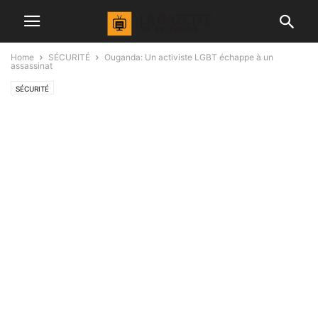
Home
SÉCURITÉ
Ouganda: Un activiste LGBT échappe à un
assassinat
SÉCURITÉ