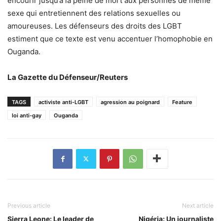
encourir jusqu’à la peine de mort aux personnes de même
sexe qui entretiennent des relations sexuelles ou
amoureuses. Les défenseurs des droits des LGBT
estiment que ce texte est venu accentuer l’homophobie en
Ouganda.
La Gazette du Défenseur/Reuters
TAGS
activiste anti-LGBT
agression au poignard
Feature
loi anti-gay
Ouganda
Previous article
Next article
Sierra Leone: Le leader de
Nigéria: Un journaliste