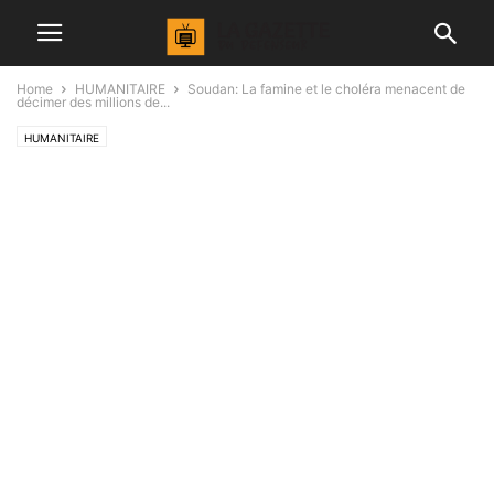
Home
HUMANITAIRE
Soudan: La famine et le choléra menacent de
décimer des millions de...
HUMANITAIRE