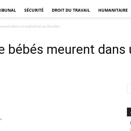
RIBUNAL
SÉCURITÉ
DROIT DU TRAVAIL
HUMANITAIRE
eurent dans un orphelinat au Soudan
DÉFENSEUR
e bébés meurent dans u
.