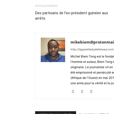
Article précédent
Des partisans de l’ex-président guinéen aux
arrêts
mikebiem@protonmai
http://lagazettedudefenseur.com
Michel Biem Tong est le fondate
l'homme et auteur, Biem Tong e
originaire. Le journaliste vit
été emprisonné et persécuté en 
(Afrique de l'Ouest) en mai 2
une arme pour la vérité et la ju