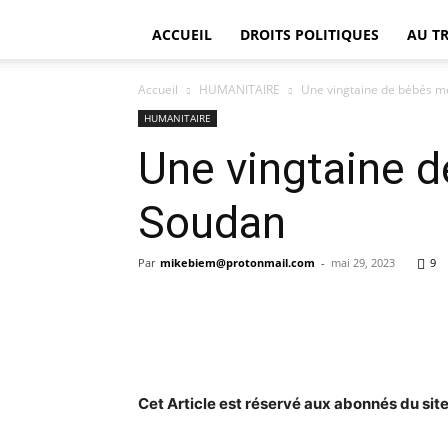
ACCUEIL
DROITS POLITIQUES
AU T
Accueil
HUMANITAIRE
Une vingtaine de bébés m
HUMANITAIRE
Une vingtaine d
Soudan
Par
mikebiem@protonmail.com
-
mai 29, 2023
9
Cet Article est réservé aux abonnés du site