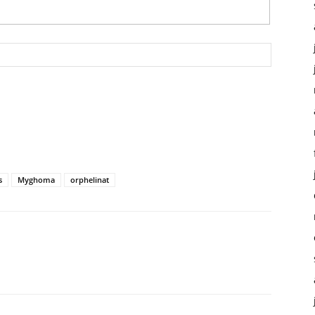
s
Myghoma
orphelinat