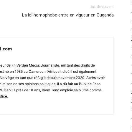
Article suivant
La loi homophobe entre en vigueur en Ouganda
l.com
ur de Fri Verden Media. Journaliste, militant des droits de
st né en 1985 au Cameroun (Afrique), d'où il est également
 en Norvège en tant que réfugié depuis novembre 2020. Après avoir
raison de ses opinions politiques, il a dû fuir au Burkina Faso
019. Depuis près de 10 ans, Biem Tong emploie sa plume comme
stice.