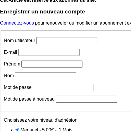
Cet Article est réservé aux abonnés du site.
Enregistrer un nouveau compte
Connectez-vous
pour renouveler ou modifier un abonnement ex
Nom utilisateur
E-mail
Prénom
Nom
Mot de passe
Mot de passe à nouveau
Choisissez votre niveau d'adhésion
Mensuel
-
5,00€
-
1 Mois