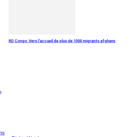
RD Congo: Vers l’accueil de plus de 1000 migrants afghans
h
ans