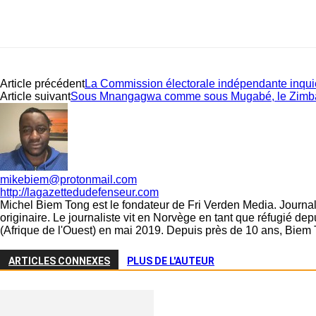
Article précédent
La Commission électorale indépendante inquiè
Article suivant
Sous Mnangagwa comme sous Mugabé, le Zim
mikebiem@protonmail.com
http://lagazettedudefenseur.com
Michel Biem Tong est le fondateur de Fri Verden Media. Journali
originaire. Le journaliste vit en Norvège en tant que réfugié d
(Afrique de l'Ouest) en mai 2019. Depuis près de 10 ans, Biem 
ARTICLES CONNEXES
PLUS DE L'AUTEUR