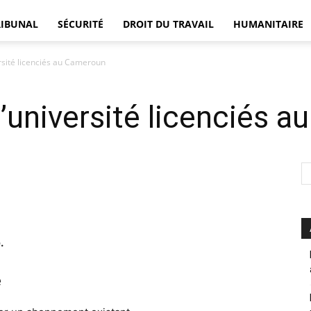
RIBUNAL
SÉCURITÉ
DROIT DU TRAVAIL
HUMANITAIRE
rsité licenciés au Cameroun
DÉFENSEUR
’université licenciés 
.
e