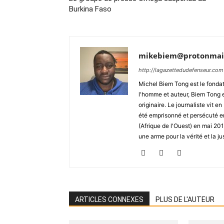
Burkina Faso
mikebiem@protonmai
http://lagazettedudefenseur.com
Michel Biem Tong est le fondate
l'homme et auteur, Biem Tong e
originaire. Le journaliste vit
été emprisonné et persécuté en 
(Afrique de l'Ouest) en mai 2
une arme pour la vérité et la ju
ARTICLES CONNEXES
PLUS DE L'AUTEUR