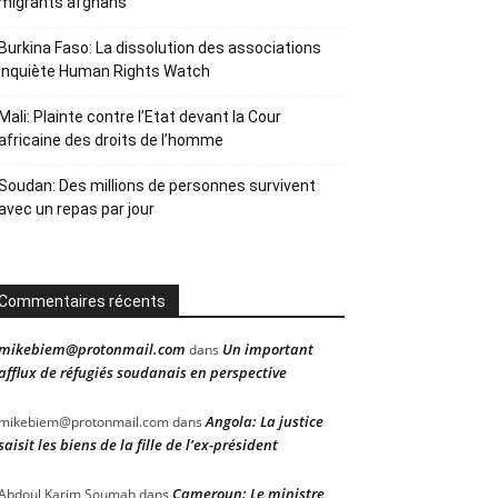
migrants afghans
Burkina Faso: La dissolution des associations
inquiète Human Rights Watch
Mali: Plainte contre l’Etat devant la Cour
africaine des droits de l’homme
Soudan: Des millions de personnes survivent
avec un repas par jour
Commentaires récents
mikebiem@protonmail.com
Un important
dans
afflux de réfugiés soudanais en perspective
Angola: La justice
mikebiem@protonmail.com
dans
saisit les biens de la fille de l’ex-président
Cameroun: Le ministre
Abdoul Karim Soumah
dans