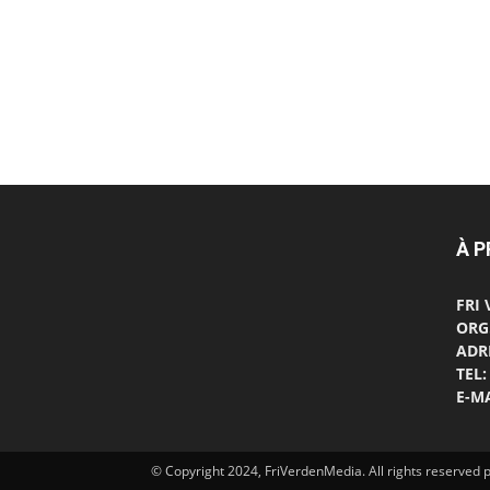
À 
FRI
ORG
ADRE
TEL:
E-MA
© Copyright 2024, FriVerdenMedia. All rights reserve