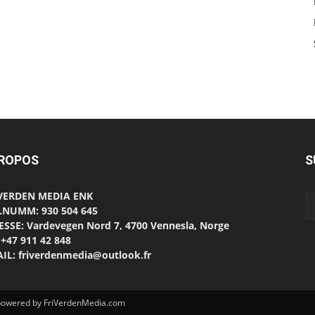
PROPOS
S
 VERDEN MEDIA ENK
.NUMM: 930 504 645
SSE: Vardevegen Nord 7, 4700 Vennesla, Norge
 +47 911 42 848
IL: friverdenmedia@outlook.fr
d powered by FriVerdenMedia.com