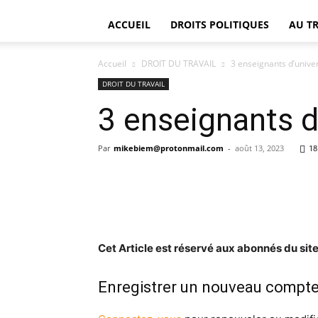
ACCUEIL
DROITS POLITIQUES
AU T
Accueil
DROIT DU TRAVAIL
3 enseignants d’unive
DROIT DU TRAVAIL
3 enseignants d
Par
mikebiem@protonmail.com
-
août 13, 2023
18
Cet Article est réservé aux abonnés du site
Enregistrer un nouveau compt