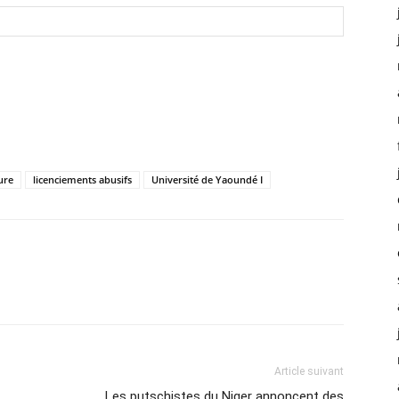
ure
licenciements abusifs
Université de Yaoundé I
Article suivant
Les putschistes du Niger annoncent des