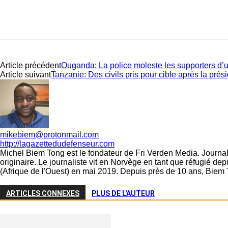
Article précédent
Ouganda: La police moleste les supporters d’
Article suivant
Tanzanie: Des civils pris pour cible après la prési
mikebiem@protonmail.com
http://lagazettedudefenseur.com
Michel Biem Tong est le fondateur de Fri Verden Media. Journali
originaire. Le journaliste vit en Norvège en tant que réfugié d
(Afrique de l'Ouest) en mai 2019. Depuis près de 10 ans, Biem 
ARTICLES CONNEXES
PLUS DE L'AUTEUR