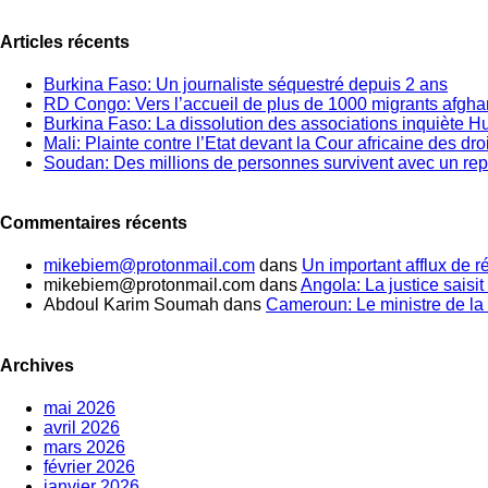
Articles récents
Burkina Faso: Un journaliste séquestré depuis 2 ans
RD Congo: Vers l’accueil de plus de 1000 migrants afgh
Burkina Faso: La dissolution des associations inquiète 
Mali: Plainte contre l’Etat devant la Cour africaine des dr
Soudan: Des millions de personnes survivent avec un rep
Commentaires récents
mikebiem@protonmail.com
dans
Un important afflux de 
mikebiem@protonmail.com
dans
Angola: La justice saisit 
Abdoul Karim Soumah
dans
Cameroun: Le ministre de la 
Archives
mai 2026
avril 2026
mars 2026
février 2026
janvier 2026