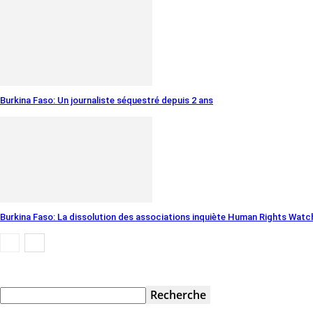
Burkina Faso: Un journaliste séquestré depuis 2 ans
Burkina Faso: La dissolution des associations inquiète Human Rights Watc