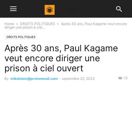
Home
DROITS POLITIQUES
Après 30 ans, Paul Kagame veut encore
diriger une prison à ciel...
DROITS POLITIQUES
Après 30 ans, Paul Kagame
veut encore diriger une
prison à ciel ouvert
15
By
mikebiem@protonmail.com
-
septembre 22, 2023