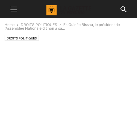
Home
DROITS POLITIQUES
En Guinée Bissau, le président de
l’Assemblée Nationale dit non à sa...
DROITS POLITIQUES