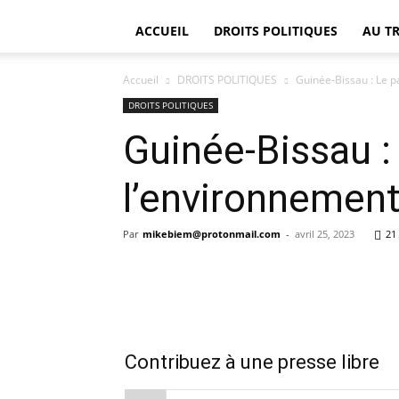
ACCUEIL
DROITS POLITIQUES
AU T
Accueil
DROITS POLITIQUES
Guinée-Bissau : Le p
DROITS POLITIQUES
Guinée-Bissau :
l’environnemen
Par
mikebiem@protonmail.com
-
avril 25, 2023
21
Contribuez à une presse libre