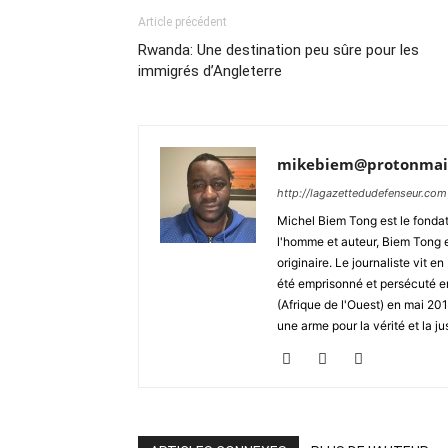
Article précédent
Rwanda: Une destination peu sûre pour les
immigrés d’Angleterre
mikebiem@protonmai
http://lagazettedudefenseur.com
Michel Biem Tong est le fondate
l'homme et auteur, Biem Tong e
originaire. Le journaliste vit
été emprisonné et persécuté en 
(Afrique de l'Ouest) en mai 2
une arme pour la vérité et la ju