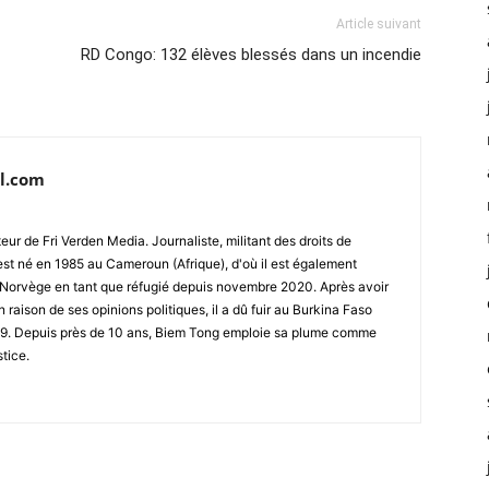
Article suivant
RD Congo: 132 élèves blessés dans un incendie
l.com
ur de Fri Verden Media. Journaliste, militant des droits de
st né en 1985 au Cameroun (Afrique), d'où il est également
 en Norvège en tant que réfugié depuis novembre 2020. Après avoir
raison de ses opinions politiques, il a dû fuir au Burkina Faso
019. Depuis près de 10 ans, Biem Tong emploie sa plume comme
stice.