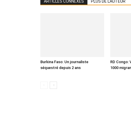
ARTICLES CONNEXES
PLUS DE L'AUTEUR
Burkina Faso: Un journaliste
RD Congo: V
séquestré depuis 2 ans
1000 migra