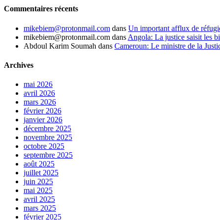
Commentaires récents
mikebiem@protonmail.com
dans
Un important afflux de réfugi
mikebiem@protonmail.com
dans
Angola: La justice saisit les bi
Abdoul Karim Soumah
dans
Cameroun: Le ministre de la Justi
Archives
mai 2026
avril 2026
mars 2026
février 2026
janvier 2026
décembre 2025
novembre 2025
octobre 2025
septembre 2025
août 2025
juillet 2025
juin 2025
mai 2025
avril 2025
mars 2025
février 2025