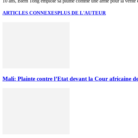
10 ans, Biem Tong emploie sa plume comme une arme pour la vérité et 
ARTICLES CONNEXES
PLUS DE L'AUTEUR
Mali: Plainte contre l’Etat devant la Cour africaine d