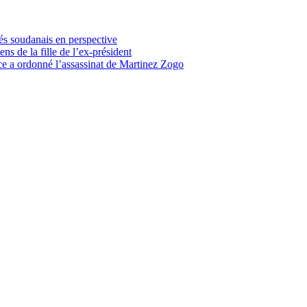
és soudanais en perspective
ens de la fille de l’ex-président
ce a ordonné l’assassinat de Martinez Zogo