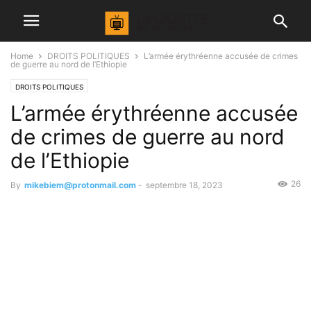
Home
DROITS POLITIQUES
L’armée érythréenne accusée de crimes
de guerre au nord de l’Ethiopie
DROITS POLITIQUES
L’armée érythréenne accusée
de crimes de guerre au nord
de l’Ethiopie
26
By
mikebiem@protonmail.com
-
septembre 18, 2023