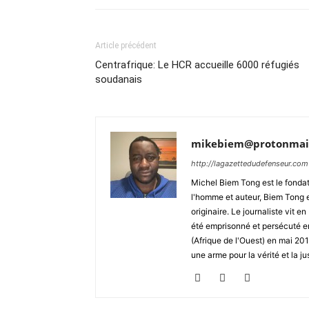
Article précédent
Centrafrique: Le HCR accueille 6000 réfugiés
soudanais
mikebiem@protonmai
http://lagazettedudefenseur.com
Michel Biem Tong est le fondate
l'homme et auteur, Biem Tong e
originaire. Le journaliste vit
été emprisonné et persécuté en 
(Afrique de l'Ouest) en mai 2
une arme pour la vérité et la ju