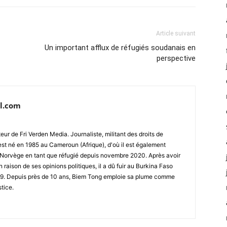
Article suivant
Un important afflux de réfugiés soudanais en
perspective
l.com
ur de Fri Verden Media. Journaliste, militant des droits de
st né en 1985 au Cameroun (Afrique), d'où il est également
 en Norvège en tant que réfugié depuis novembre 2020. Après avoir
raison de ses opinions politiques, il a dû fuir au Burkina Faso
019. Depuis près de 10 ans, Biem Tong emploie sa plume comme
stice.