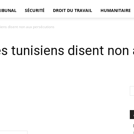
RIBUNAL
SÉCURITÉ
DROIT DU TRAVAIL
HUMANITAIRE
siens disent non aux persécutions
DÉFENSEUR
es tunisiens disent non