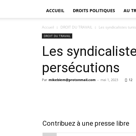
ACCUEIL
DROITS POLITIQUES
AU T
Accueil
DROIT DU TRAVAIL
Les syndicalistes tuni
DROIT DU TRAVAIL
Les syndicalist
persécutions
Par
mikebiem@protonmail.com
-
mai 1, 2023
12
Contribuez à une presse libre