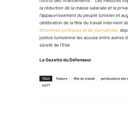
l’octroi des financements :
“Les mesures imp
la réduction de la masse salariale et la pri
l’appauvrissement du peuple tunisien et aug
célébration de la fête du travail intervient
d’hommes politiques et de journalistes
depui
justice tunisienne les accuse entre autres d
sûreté de l’Etat
La Gazette du Défenseur
TAGS
Feature
fête du travail
persécutions des s
UGTT