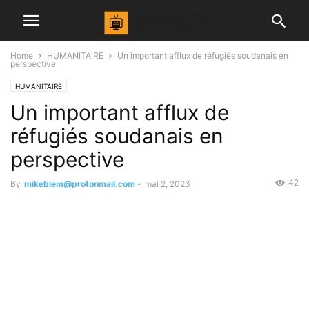
Home
HUMANITAIRE
Un important afflux de réfugiés soudanais en
perspective
HUMANITAIRE
Un important afflux de
réfugiés soudanais en
perspective
42
By
mikebiem@protonmail.com
-
mai 2, 2023