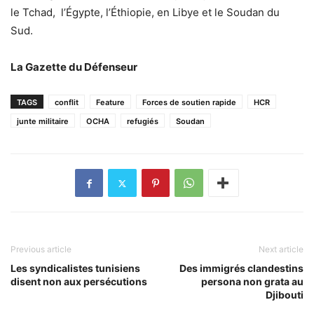
le Tchad,
l’Égypte, l’Éthiopie, en Libye et le Soudan du
Sud.
La Gazette du Défenseur
TAGS
conflit
Feature
Forces de soutien rapide
HCR
junte militaire
OCHA
refugiés
Soudan
Previous article
Next article
Les syndicalistes tunisiens
Des immigrés clandestins
disent non aux persécutions
persona non grata au
Djibouti