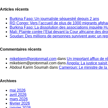
Articles récents
Burkina Faso: Un journaliste séquestré depuis 2 ans
RD Congo: Vers l’accueil de plus de 1000 migrants afgh
Burkina Faso: La dissolution des associations inquiète 
Mali: Plainte contre l’Etat devant la Cour africaine des dr
Soudan: Des millions de personnes survivent avec un rep
Commentaires récents
mikebiem@protonmail.com
dans
Un important afflux de 
mikebiem@protonmail.com
dans
Angola: La justice saisit 
Abdoul Karim Soumah
dans
Cameroun: Le ministre de la 
Archives
mai 2026
avril 2026
mars 2026
février 2026
janvier 2026