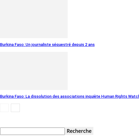
Burkina Faso: Un journaliste séquestré depuis 2 ans
Burkina Faso: La dissolution des associations inquiète Human Rights Watc