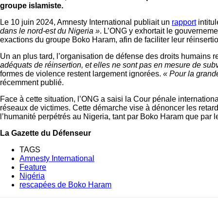
groupe islamiste.
Le 10 juin 2024, Amnesty International publiait un
rapport
intitu
dans le nord-est du Nigeria »
. L’ONG y exhortait le gouverneme
exactions du groupe Boko Haram, afin de faciliter leur réinsertio
Un an plus tard, l’organisation de défense des droits humains rev
adéquats de réinsertion, et elles ne sont pas en mesure de subv
formes de violence restent largement ignorées.
« Pour la grand
récemment publié.
Face à cette situation, l’ONG a saisi la Cour pénale internati
réseaux de victimes. Cette démarche vise à dénoncer les retards
l’humanité perpétrés au Nigeria, tant par Boko Haram que par le
La Gazette du Défenseur
TAGS
Amnesty International
Feature
Nigéria
rescapées de Boko Haram