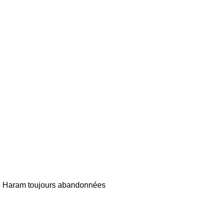
GAZETTE
DU
DÉFENSEUR
o Haram toujours abandonnées