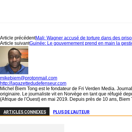
Article précédent
Mali: Wagner accusé de torture dans des priso
Article suivant
Guinée: Le gouvernement prend en main la gesti
mikebiem@protonmail.com
http://lagazettedudefenseur.com
Michel Biem Tong est le fondateur de Fri Verden Media. Journali
originaire. Le journaliste vit en Norvège en tant que réfugié d
(Afrique de l'Ouest) en mai 2019. Depuis près de 10 ans, Biem 
ARTICLES CONNEXES
PLUS DE L'AUTEUR