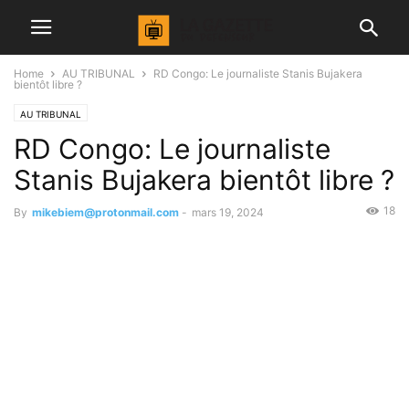
Home
AU TRIBUNAL
RD Congo: Le journaliste Stanis Bujakera
bientôt libre ?
AU TRIBUNAL
RD Congo: Le journaliste
Stanis Bujakera bientôt libre ?
18
By
mikebiem@protonmail.com
-
mars 19, 2024