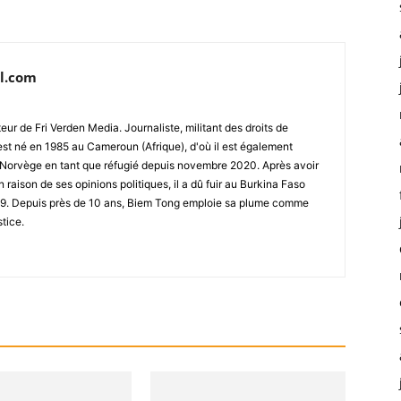
l.com
ur de Fri Verden Media. Journaliste, militant des droits de
st né en 1985 au Cameroun (Afrique), d'où il est également
 en Norvège en tant que réfugié depuis novembre 2020. Après avoir
raison de ses opinions politiques, il a dû fuir au Burkina Faso
019. Depuis près de 10 ans, Biem Tong emploie sa plume comme
stice.