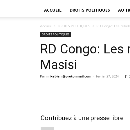
ACCUEIL
DROITS POLITIQUES
AU T
Accueil
DROITS POLITIQUES
RD Congo: Les rebell
DROITS POLITIQUES
RD Congo: Les r
Masisi
Par
mikebiem@protonmail.com
-
février 27, 2024
Contribuez à une presse libre