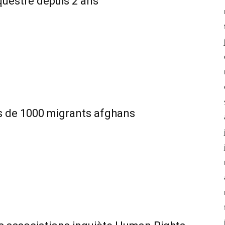
questré depuis 2 ans
us de 1000 migrants afghans