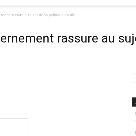
ent rassure au sujet de sa politique d’asile
rnement rassure au suje