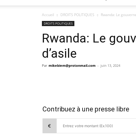
Accueil
DROITS POLITIQUES
Rwanda: Le gouvernem
DROITS POLITIQUES
Rwanda: Le gouve
d’asile
Par
mikebiem@protonmail.com
-
juin 13, 2024
Contribuez à une presse libre
€