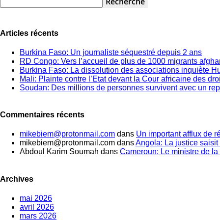
Articles récents
Burkina Faso: Un journaliste séquestré depuis 2 ans
RD Congo: Vers l’accueil de plus de 1000 migrants afgh
Burkina Faso: La dissolution des associations inquiète 
Mali: Plainte contre l’Etat devant la Cour africaine des dr
Soudan: Des millions de personnes survivent avec un rep
Commentaires récents
mikebiem@protonmail.com
dans
Un important afflux de 
mikebiem@protonmail.com
dans
Angola: La justice saisit 
Abdoul Karim Soumah
dans
Cameroun: Le ministre de la 
Archives
mai 2026
avril 2026
mars 2026