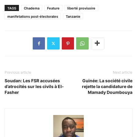
TAGS
Chadema
Feature
liberté provisoire
manifetations post-électorales
Tanzanie
Previous article
Next article
Soudan: Les FSR accusées
Guinée: La société civile
d’atrocités sur les civils à El-
rejette la candidature de
Fasher
Mamady Doumbouya