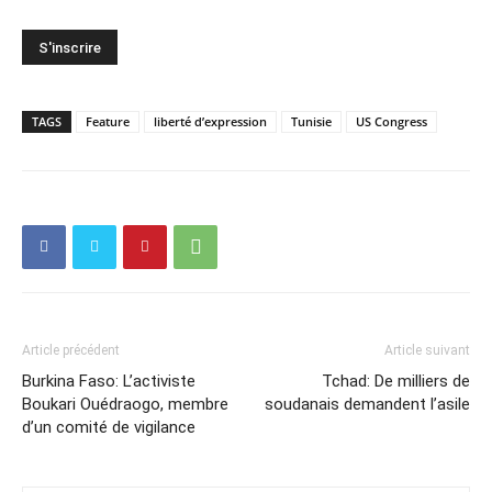
TAGS
Feature
liberté d’expression
Tunisie
US Congress
Article précédent
Article suivant
Burkina Faso: L’activiste
Tchad: De milliers de
Boukari Ouédraogo, membre
soudanais demandent l’asile
d’un comité de vigilance