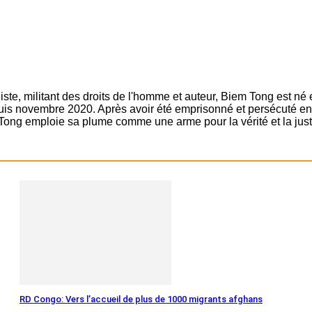
ste, militant des droits de l'homme et auteur, Biem Tong est né
epuis novembre 2020. Après avoir été emprisonné et persécuté en 
Tong emploie sa plume comme une arme pour la vérité et la just
RD Congo: Vers l’accueil de plus de 1000 migrants afghans