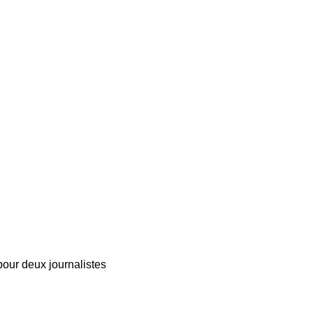
GAZETTE
DU
DÉFENSEUR
pour deux journalistes