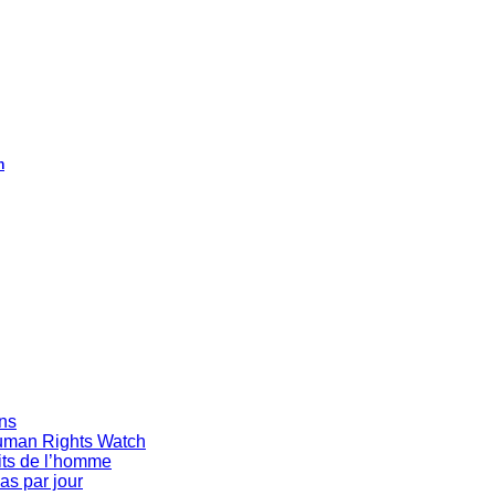
h
ans
Human Rights Watch
oits de l’homme
as par jour