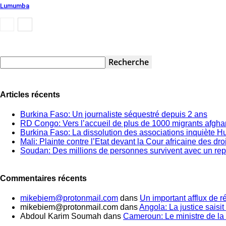
Lumumba
Articles récents
Burkina Faso: Un journaliste séquestré depuis 2 ans
RD Congo: Vers l’accueil de plus de 1000 migrants afgh
Burkina Faso: La dissolution des associations inquiète 
Mali: Plainte contre l’Etat devant la Cour africaine des dr
Soudan: Des millions de personnes survivent avec un rep
Commentaires récents
mikebiem@protonmail.com
dans
Un important afflux de 
mikebiem@protonmail.com
dans
Angola: La justice saisit 
Abdoul Karim Soumah
dans
Cameroun: Le ministre de la 