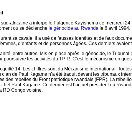
nt
sud-africaine a interpellé Fulgence Kayishema ce mercredi 24 m
 moment où se déclenche
le génocide au Rwanda
le 6 avril 1994.
rant sa cavale, il a usé de fausses identités et de faux docum
 femmes, d’enfants et de personnes âgées. Ces derniers avaient 
nité, entre autres. Mis en place après le génocide, le Tribunal
 poursuivre les activités du TPIR. C’est le mécanisme en quest
uitté 14. Les chiffres sont du Mécanisme international. Toutes
an de Paul Kagame n’a été traduit devant les tribunaux inter
 des rebelles du Front patriotique rwandais (FPR). La rébellio
our chef Paul Kagame. Ce dernier est l’actuel président du Rwa
 la RD Congo voisine.