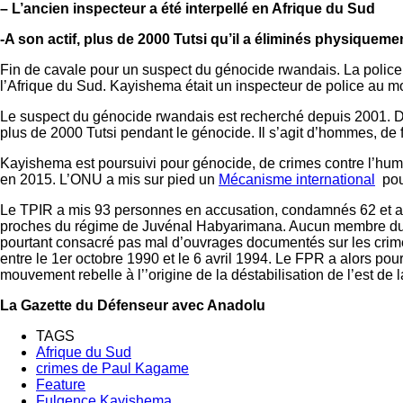
– L’ancien inspecteur a été interpellé en Afrique du Sud
-A son actif, plus de 2000 Tutsi qu’il a éliminés physiqueme
Fin de cavale pour un suspect du génocide rwandais. La police 
l’Afrique du Sud. Kayishema était un inspecteur de police au
Le suspect du génocide rwandais est recherché depuis 2001. Du
plus de 2000 Tutsi pendant le génocide. Il s’agit d’hommes, de
Kayishema est poursuivi pour génocide, de crimes contre l’huma
en 2015. L’ONU a mis sur pied un
Mécanisme international
pour
Le TPIR a mis 93 personnes en accusation, condamnés 62 et acq
proches du régime de Juvénal Habyarimana. Aucun membre du cl
pourtant consacré pas mal d’ouvrages documentés sur les crimes
entre le 1er octobre 1990 et le 6 avril 1994. Le FPR a alors p
mouvement rebelle à l’’origine de la déstabilisation de l’est de
La Gazette du Défenseur avec Anadolu
TAGS
Afrique du Sud
crimes de Paul Kagame
Feature
Fulgence Kayishema