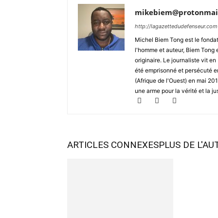
mikebiem@protonmai
http://lagazettedudefenseur.com
Michel Biem Tong est le fondate
l'homme et auteur, Biem Tong e
originaire. Le journaliste vit
été emprisonné et persécuté en 
(Afrique de l'Ouest) en mai 2
une arme pour la vérité et la ju
ARTICLES CONNEXES
PLUS DE L'AU