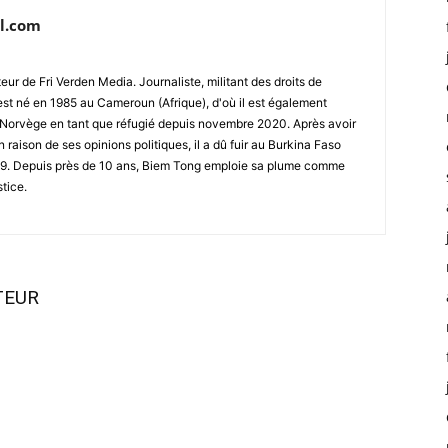
l.com
ur de Fri Verden Media. Journaliste, militant des droits de
st né en 1985 au Cameroun (Afrique), d'où il est également
 en Norvège en tant que réfugié depuis novembre 2020. Après avoir
raison de ses opinions politiques, il a dû fuir au Burkina Faso
019. Depuis près de 10 ans, Biem Tong emploie sa plume comme
stice.
TEUR