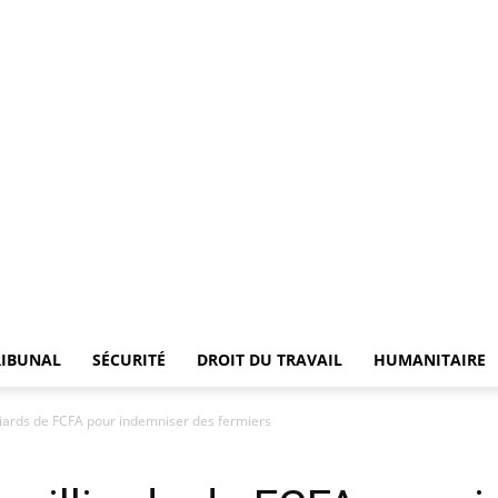
RIBUNAL
SÉCURITÉ
DROIT DU TRAVAIL
HUMANITAIRE
iards de FCFA pour indemniser des fermiers