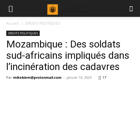
Accueil
DROITS POLITIQUES
DROITS POLITIQUES
Mozambique : Des soldats
sud-africains impliqués dans
l’incinération des cadavres
Par
mikebiem@protonmail.com
-
janvier 14, 2023
17