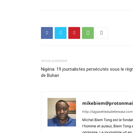
Article précédent
Nigéria: 19 journalistes persécutés sous le règ
de Buhari
mikebiem@protonmai
http://lagazettedudefenseur.com
Michel Biem Tong est le fondate
l'homme et auteur, Biem Tong e
originaire. Le journaliste vit