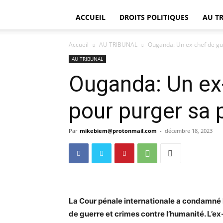
ACCUEIL
DROITS POLITIQUES
AU T
Accueil
AU TRIBUNAL
Ouganda: Un ex-chef de gu
AU TRIBUNAL
Ouganda: Un ex-
pour purger sa 
Par
mikebiem@protonmail.com
-
décembre 18, 2023
La Cour pénale internationale a condamné l’
de guerre et crimes contre l’humanité. L’e