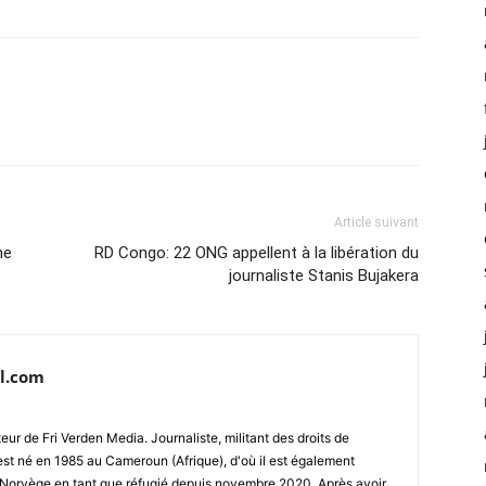
Article suivant
ne
RD Congo: 22 ONG appellent à la libération du
journaliste Stanis Bujakera
l.com
ur de Fri Verden Media. Journaliste, militant des droits de
st né en 1985 au Cameroun (Afrique), d'où il est également
 en Norvège en tant que réfugié depuis novembre 2020. Après avoir