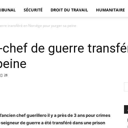
RIBUNAL
SÉCURITÉ
DROIT DU TRAVAIL
HUMANITAIRE
erre transféré en Norvège pour purger sa peine
DÉFENSEUR
chef de guerre transf
peine
28
ancien chef guerillero il y a près de 3 ans pour crimes
x-seigneur de guerre a été transféré dans une prison