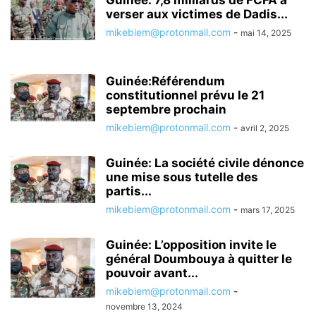
Guinée: 7,8 milliards de FCFA à
verser aux victimes de Dadis...
mikebiem@protonmail.com
-
mai 14, 2025
Guinée:Référendum
constitutionnel prévu le 21
septembre prochain
mikebiem@protonmail.com
-
avril 2, 2025
Guinée: La société civile dénonce
une mise sous tutelle des
partis...
mikebiem@protonmail.com
-
mars 17, 2025
Guinée: L’opposition invite le
général Doumbouya à quitter le
pouvoir avant...
mikebiem@protonmail.com
-
novembre 13, 2024