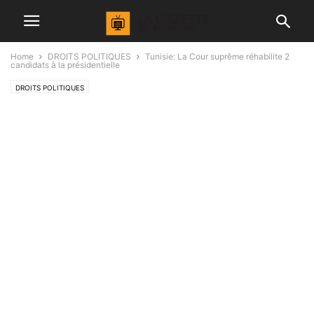
Home
DROITS POLITIQUES
Tunisie: La Cour suprême réhabilite 2
candidats à la présidentielle
DROITS POLITIQUES