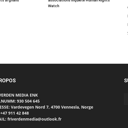
nts afghans
associations inquiète Human Rights
Watch
PROPOS
S
 VERDEN MEDIA ENK
.NUMM: 930 504 645
SSE: Vardevegen Nord 7, 4700 Vennesla, Norge
 +47 911 42 848
IL: friverdenmedia@outlook.fr