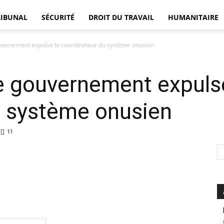
RIBUNAL
SÉCURITÉ
DROIT DU TRAVAIL
HUMANITAIRE
ouvernement expulse le coordinateur du système onusien
DÉFENSEUR
le gouvernement expuls
u système onusien
11