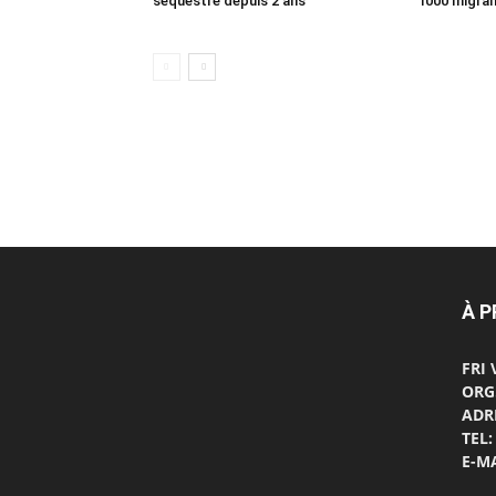
séquestré depuis 2 ans
1000 migra
À 
FRI
ORG
ADRE
TEL:
E-MA