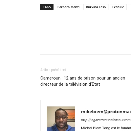
TAGS
Barbara Manzi
Burkina Faso
Feature
Article précédent
Cameroun : 12 ans de prison pour un ancien
directeur de la télévision d’Etat
mikebiem@protonmai
http://lagazettedudefenseur.com
Michel Biem Tong est le fondate