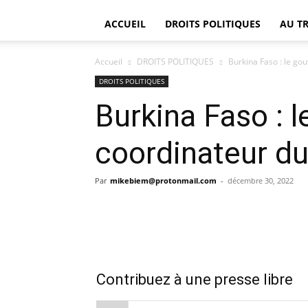
ACCUEIL
DROITS POLITIQUES
AU T
Accueil
DROITS POLITIQUES
Burkina Faso : le g
DROITS POLITIQUES
Burkina Faso : 
coordinateur d
Par
mikebiem@protonmail.com
-
décembre 30, 2022
Contribuez à une presse libre