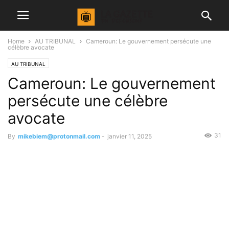
Home
AU TRIBUNAL
Cameroun: Le gouvernement persécute une
célèbre avocate
AU TRIBUNAL
Cameroun: Le gouvernement
persécute une célèbre
avocate
31
By
mikebiem@protonmail.com
-
janvier 11, 2025