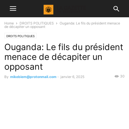
Home
DROITS POLITIQUES
Ouganda: Le fils du président menace
de décapiter un opposant
DROITS POLITIQUES
Ouganda: Le fils du président
menace de décapiter un
opposant
30
By
mikebiem@protonmail.com
-
janvier 6, 2025