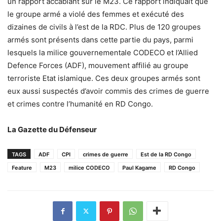
un rapport accablant sur le M23. Ce rapport indiquait que
le groupe armé a violé des femmes et exécuté des
dizaines de civils à l’est de la RDC. Plus de 120 groupes
armés sont présents dans cette partie du pays, parmi
lesquels la milice gouvernementale CODECO et l’Allied
Defence Forces (ADF), mouvement affilié au groupe
terroriste Etat islamique. Ces deux groupes armés sont
eux aussi suspectés d’avoir commis des crimes de guerre
et crimes contre l’humanité en RD Congo.
La Gazette du Défenseur
TAGS
ADF
CPI
crimes de guerre
Est de la RD Congo
Feature
M23
milice CODECO
Paul Kagame
RD Congo