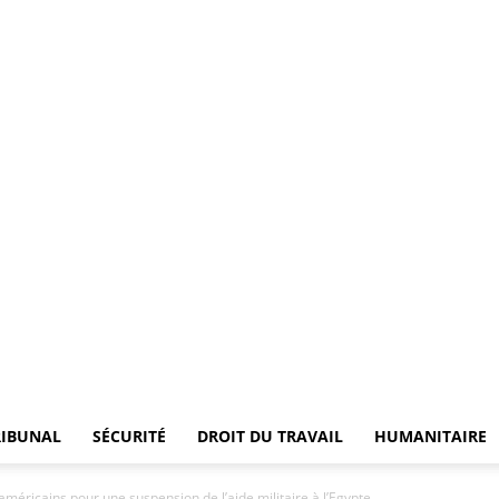
LA
GAZETTE
DU
RIBUNAL
SÉCURITÉ
DROIT DU TRAVAIL
HUMANITAIRE
méricains pour une suspension de l’aide militaire à l’Egypte