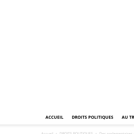
ACCUEIL
DROITS POLITIQUES
AU T
Accueil
DROITS POLITIQUES
Des parlementaires a