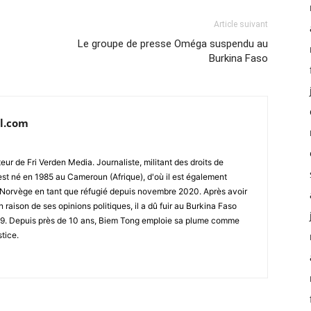
Article suivant
Le groupe de presse Oméga suspendu au
Burkina Faso
l.com
ur de Fri Verden Media. Journaliste, militant des droits de
st né en 1985 au Cameroun (Afrique), d'où il est également
 en Norvège en tant que réfugié depuis novembre 2020. Après avoir
raison de ses opinions politiques, il a dû fuir au Burkina Faso
019. Depuis près de 10 ans, Biem Tong emploie sa plume comme
stice.