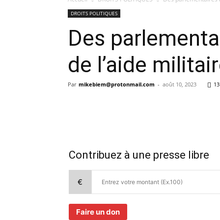
DROITS POLITIQUES
Des parlementa
de l’aide militai
Par
mikebiem@protonmail.com
-
août 10, 2023
13
Contribuez à une presse libre
€
Faire un don