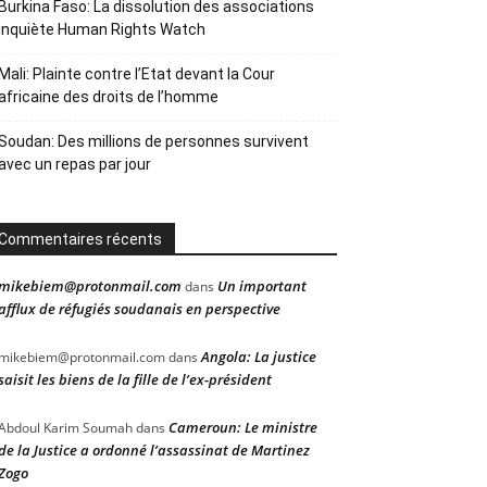
Burkina Faso: La dissolution des associations
inquiète Human Rights Watch
Mali: Plainte contre l’Etat devant la Cour
africaine des droits de l’homme
Soudan: Des millions de personnes survivent
avec un repas par jour
Commentaires récents
mikebiem@protonmail.com
Un important
dans
afflux de réfugiés soudanais en perspective
Angola: La justice
mikebiem@protonmail.com
dans
saisit les biens de la fille de l’ex-président
Cameroun: Le ministre
Abdoul Karim Soumah
dans
de la Justice a ordonné l’assassinat de Martinez
Zogo