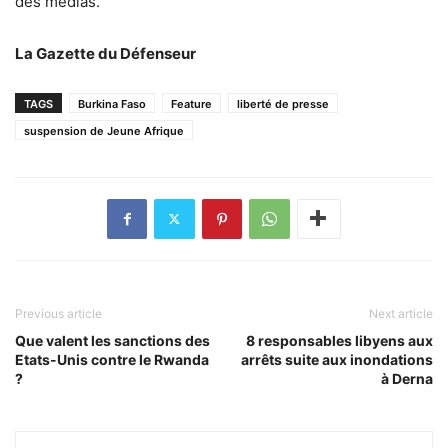
des médias.
La Gazette du Défenseur
TAGS
Burkina Faso
Feature
liberté de presse
suspension de Jeune Afrique
Previous article
Next article
Que valent les sanctions des
8 responsables libyens aux
Etats-Unis contre le Rwanda
arrêts suite aux inondations
?
à Derna