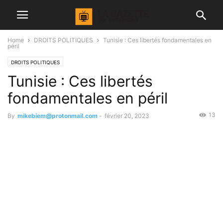
Home
DROITS POLITIQUES
Tunisie : Ces libertés fondamentales en
péril
DROITS POLITIQUES
Tunisie : Ces libertés
fondamentales en péril
13
By
mikebiem@protonmail.com
-
février 20, 2023