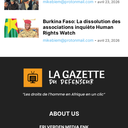
mikebiem@protonmail.com
-
avril 23, 2026
Burkina Faso: La dissolution des
associations inquiète Human
Rights Watch
mikebiem@protonmail.com
-
avril 23, 2026
ABOUT US
FRI VERDEN MEDIA ENK