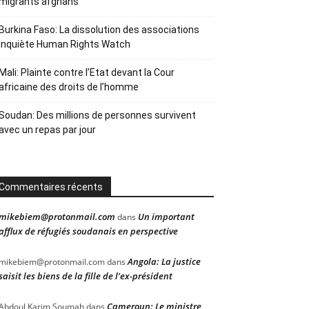
migrants afghans
Burkina Faso: La dissolution des associations
inquiète Human Rights Watch
Mali: Plainte contre l’Etat devant la Cour
africaine des droits de l’homme
Soudan: Des millions de personnes survivent
avec un repas par jour
Commentaires récents
mikebiem@protonmail.com
Un important
dans
afflux de réfugiés soudanais en perspective
Angola: La justice
mikebiem@protonmail.com
dans
saisit les biens de la fille de l’ex-président
Cameroun: Le ministre
Abdoul Karim Soumah
dans