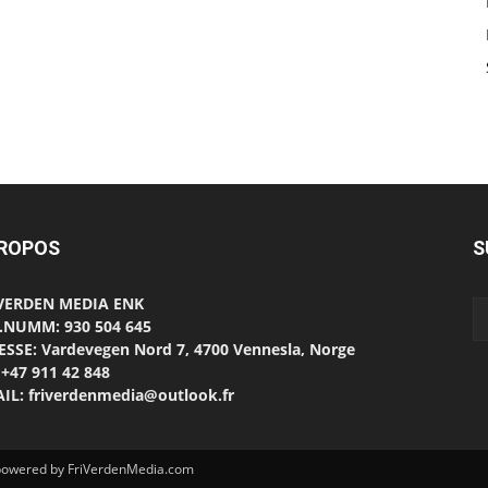
PROPOS
S
 VERDEN MEDIA ENK
.NUMM: 930 504 645
SSE: Vardevegen Nord 7, 4700 Vennesla, Norge
 +47 911 42 848
IL: friverdenmedia@outlook.fr
d powered by FriVerdenMedia.com