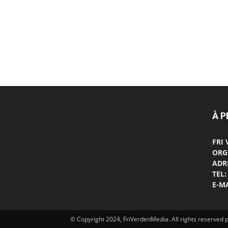
À 
FRI
ORG
ADRE
TEL:
E-MA
© Copyright 2024, FriVerdenMedia. All rights reserve