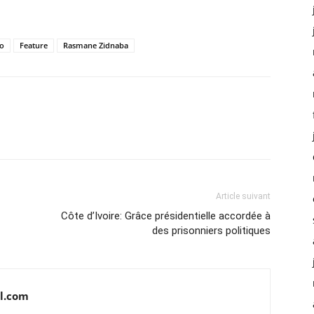
so
Feature
Rasmane Zidnaba
Article suivant
Côte d’Ivoire: Grâce présidentielle accordée à
des prisonniers politiques
l.com