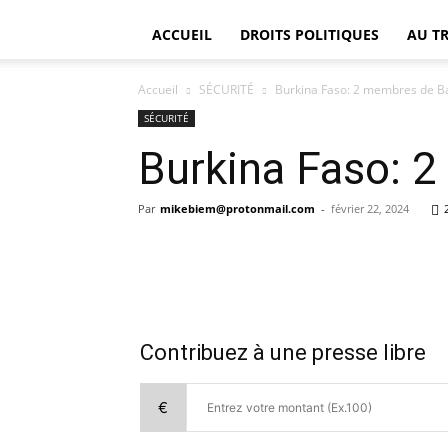
ACCUEIL
DROITS POLITIQUES
AU T
Accueil
SÉCURITÉ
Burkina Faso: 2 membres de Ba
SÉCURITÉ
Burkina Faso: 2
Par
mikebiem@protonmail.com
-
février 22, 2024
Contribuez à une presse libre
€