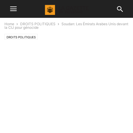
Home
DROITS POLITIQUES
Soudan: Les Émirats Arabes Unis devant
la CIJ pour génocide
DROITS POLITIQUES